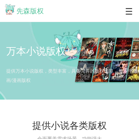
☰
先森版权
万本小说版权
提供万本小说版权，类型丰富，具备完善的版权保障，
电子书版
画/漫画版权
提供小说各类版权
全面覆盖需求场景，功能强大