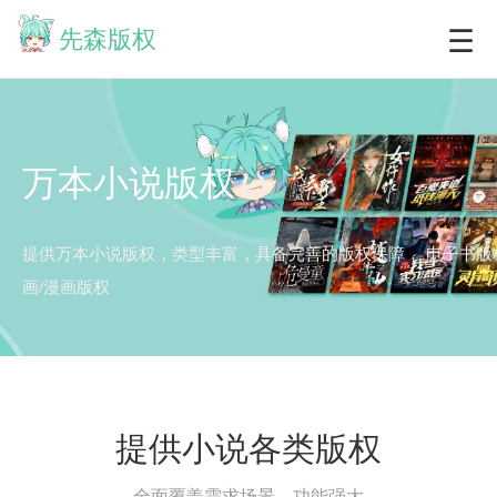
☰
先森版权
万本小说版权
提供万本小说版权，类型丰富，具备完善的版权保障，
电子书版
画/漫画版权
提供小说各类版权
全面覆盖需求场景，功能强大