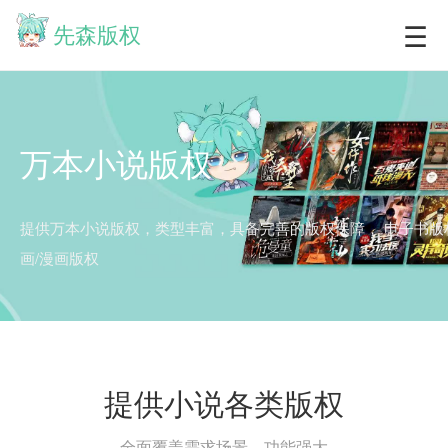
☰
先森版权
万本小说版权
提供万本小说版权，类型丰富，具备完善的版权保障，
电子书版
画/漫画版权
提供小说各类版权
全面覆盖需求场景，功能强大